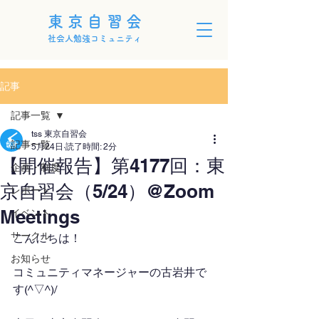
東京自習会
社会人勉強コミュニティ
記事
記事一覧
tss 東京自習会
記事一覧
5月24日
読了時間: 2分
【開催報告】第4177回：東
企画・制度
京自習会（5/24）@Zoom
レポート
Meetings
イベント
サークル
こんにちは！
お知らせ
コミュニティマネージャーの古岩井で
す(^▽^)/