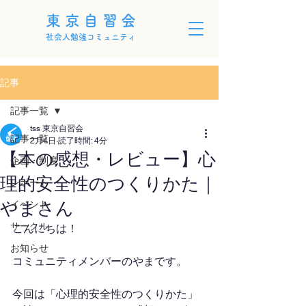
東京自習会
社会人勉強コミュニティ
記事
記事一覧
tss 東京自習会
記事一覧
2月4日
読了時間: 4分
【本の感想・レビュー】心
企画・制度
理的安全性のつくりかた｜
レポート
やまさん
イベント
サークル
こんにちは！
お知らせ
コミュニティメンバーのやまです。
今回は「心理的安全性のつくりかた」