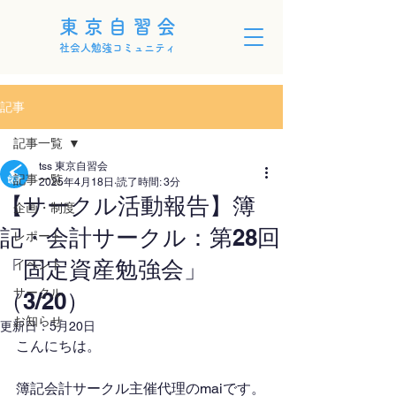
東京自習会
社会人勉強コミュニティ
記事
記事一覧
tss 東京自習会
記事一覧
2025年4月18日
読了時間: 3分
【サークル活動報告】簿
企画・制度
記・会計サークル：第28回
レポート
「固定資産勉強会」
イベント
サークル
（3/20）
お知らせ
更新日：
5月20日
こんにちは。
簿記会計サークル主催代理のmaiです。