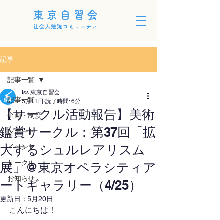
東京自習会
社会人勉強コミュニティ
記事
記事一覧
tss 東京自習会
記事一覧
5月11日
読了時間: 6分
【サークル活動報告】美術
企画・制度
鑑賞サークル：第37回「拡
レポート
大するシュルレアリスム
イベント
サークル
展」@東京オペラシティア
お知らせ
ートギャラリー（4/25）
更新日：
5月20日
こんにちは！