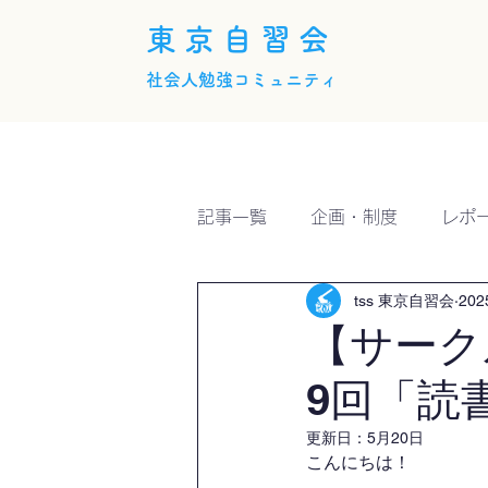
東京自習会
社会人勉強コミュニティ
ホーム
概要
活動内
記事一覧
企画・制度
レポ
tss 東京自習会
20
【サーク
9回「読書
更新日：
5月20日
こんにちは！