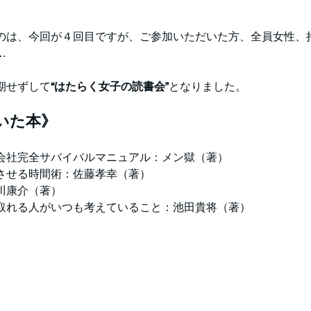
のは、今回が４回目ですが、ご参加いただいた方、全員女性、
…
期せずして
“はたらく女子の読書会”
となりました。
いた本》
会社完全サバイバルマニュアル：メン獄（著）
させる時間術：佐藤孝幸（著）
川康介（著）
取れる人がいつも考えていること：池田貴将（著）