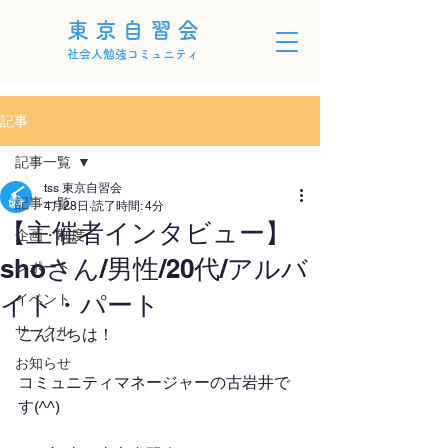
東京自習会
社会人勉強コミュニティ
記事
記事一覧
tss 東京自習会
記事一覧
4月28日
読了時間: 4分
【主催者インタビュー】
企画・制度
shoさん/男性/20代/アルバ
レポート
イト・パート
イベント
サークル
こんにちは！
お知らせ
コミュニティマネージャーの古岩井で
す(^^)