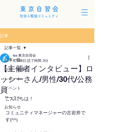
東京自習会
社会人勉強コミュニティ
記事
記事一覧
tss 東京自習会
記事一覧
4月28日
読了時間: 3分
【主催者インタビュー】ロ
企画・制度
ッシーさん/男性/30代/公務
レポート
員
イベント
サークル
こんにちは！
お知らせ
コミュニティマネージャーの古岩井で
す(^^)