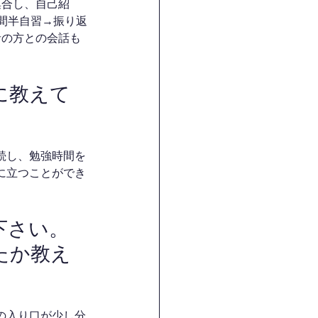
集合し、自己紹
間半自習→振り返
者の方との会話も
に教えて
続し、勉強時間を
に立つことができ
下さい。
たか教え
の入り口が少し分