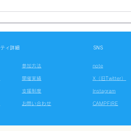
【活動報告】2026年7月度活
【開
動レポート
日の
ニティ詳細
SNS
参加方法
note
容
開催実績
X（旧Twitter）
支援制度
Instagram
ト
お問い合わせ
CAMPFIRE