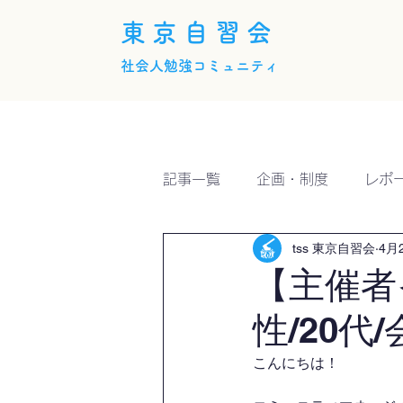
東京自習会
社会人勉強コミュニティ
ホーム
概要
活動内
記事一覧
企画・制度
レポ
tss 東京自習会
4月
【主催者
性/20代
こんにちは！