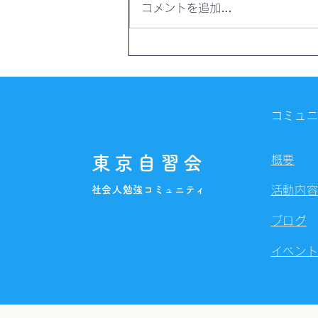
コメントを追加…
【開催日程】8月3日～8月9日
の開催スケジュール
コミュ
東京自習会
概要
社会人勉強コミュニティ
活動内
ブログ
イベン