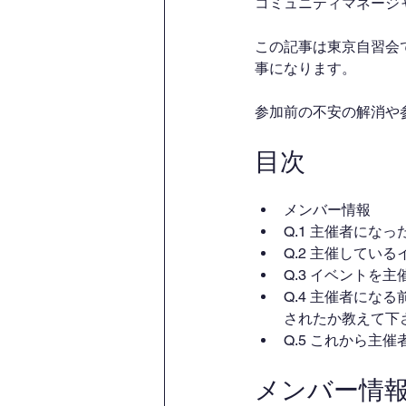
コミュニティマネージャ
この記事は東京自習会
事になります。
参加前の不安の解消や
目次
メンバー情報
Q.1 主催者にな
Q.2 主催してい
Q.3 イベントを
Q.4 主催者に
されたか教えて下
Q.5 これから
メンバー情