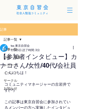
東京自習会
社会人勉強コミュニティ
記事
記事一覧
tss 東京自習会
記事一覧
3月25日
読了時間: 3分
【参加者インタビュー】カ
企画・制度
ナコさん/女性/40代/会社員
レポート
こんにちは！
イベント
サークル
コミュニティマネージャーの古岩井で
お知らせ
す(^^)
この記事は東京自習会に参加されてい
るメンバーの方へ実施したインタビュ