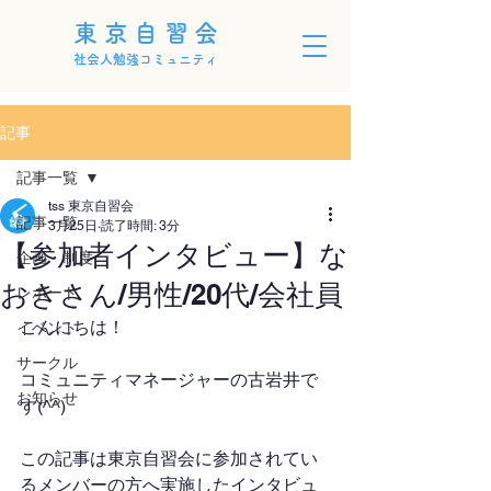
東京自習会
社会人勉強コミュニティ
記事
記事一覧
tss 東京自習会
記事一覧
3月25日
読了時間: 3分
【参加者インタビュー】な
企画・制度
おきさん/男性/20代/会社員
レポート
こんにちは！
イベント
サークル
コミュニティマネージャーの古岩井で
お知らせ
す(^^)
この記事は東京自習会に参加されてい
るメンバーの方へ実施したインタビュ