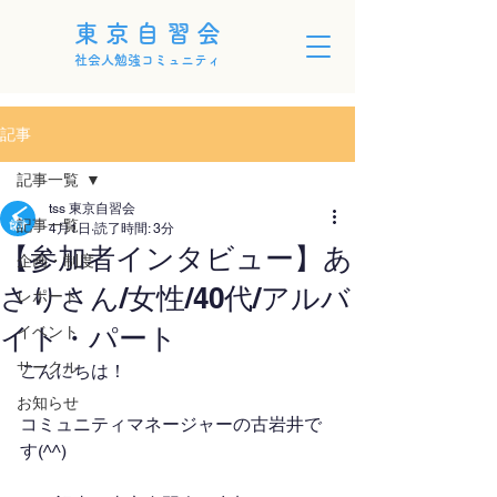
東京自習会
社会人勉強コミュニティ
記事
記事一覧
tss 東京自習会
記事一覧
4月1日
読了時間: 3分
【参加者インタビュー】あ
企画・制度
さりさん/女性/40代/アルバ
レポート
イト・パート
イベント
サークル
こんにちは！
お知らせ
コミュニティマネージャーの古岩井で
す(^^)