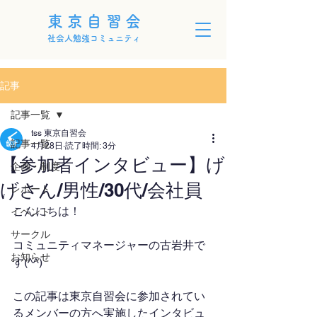
東京自習会
社会人勉強コミュニティ
記事
記事一覧
tss 東京自習会
記事一覧
4月28日
読了時間: 3分
【参加者インタビュー】げ
企画・制度
げさん/男性/30代/会社員
レポート
こんにちは！
イベント
サークル
コミュニティマネージャーの古岩井で
お知らせ
す(^^)
この記事は東京自習会に参加されてい
るメンバーの方へ実施したインタビュ