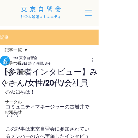
東京自習会
社会人勉強コミュニティ
記事
記事一覧
tss 東京自習会
記事一覧
4月28日
読了時間: 3分
【参加者インタビュー】み
企画・制度
くさん/女性/20代/会社員
レポート
こんにちは！
イベント
サークル
コミュニティマネージャーの古岩井で
お知らせ
す(^^)
この記事は東京自習会に参加されてい
るメンバーの方へ実施したインタビュ