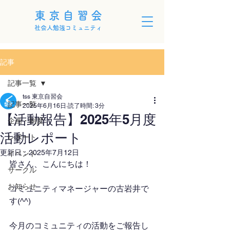
東京自習会
社会人勉強コミュニティ
記事
記事一覧
tss 東京自習会
記事一覧
2025年6月16日
読了時間: 3分
【活動報告】2025年5月度
企画・制度
活動レポート
レポート
更新日：
2025年7月12日
イベント
皆さん、こんにちは！
サークル
お知らせ
コミュニティマネージャーの古岩井で
す(^^)
今月のコミュニティの活動をご報告し