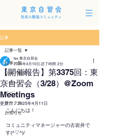
東京自習会
社会人勉強コミュニティ
記事
記事一覧
tss 東京自習会
記事一覧
2025年4月10日
読了時間: 2分
【開催報告】第3375回：東
企画・制度
京自習会（3/28）@Zoom
レポート
Meetings
イベント
サークル
更新日：
2025年4月11日
こんにちは！
お知らせ
コミュニティマネージャーの古岩井で
す(^▽^)/