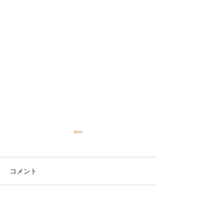
コメント
【開催報告】第4327回：
【開催報告】第4
コメントを追加…