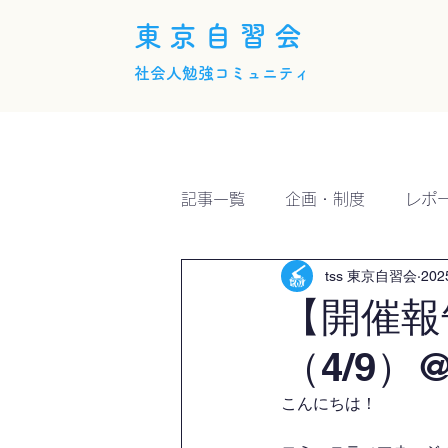
東京自習会
社会人勉強コミュニティ
ホーム
概要
活動内
記事一覧
企画・制度
レポ
tss 東京自習会
20
【開催報
（4/9）@
こんにちは！