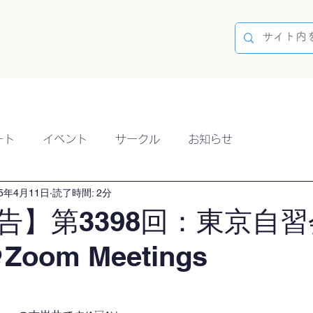
容
ブログ
イベント
参加方法
開催実績
ート
イベント
サークル
お知らせ
25年4月11日
読了時間: 2分
告】第3398回：東京自習
Zoom Meetings