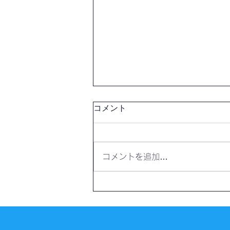
コメント
コメントを追加…
【開催報告】第4328回：東京
自習会（8/7）@Zoom
Meetings