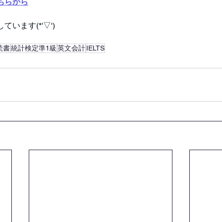
ちらから
います(*'▽')
読書
統計検定準1級
英文会計
IELTS