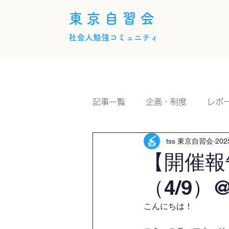
東京自習会
社会人勉強コミュニティ
ホーム
概要
活動内
記事一覧
企画・制度
レポ
tss 東京自習会
20
【開催報
（4/9）@
こんにちは！