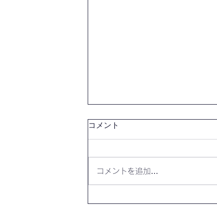
コメント
コメントを追加…
【開催報告】第4325回：東京
自習会（8/6）@Zoom