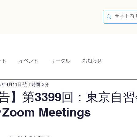
容
ブログ
イベント
参加方法
開催実績
ート
イベント
サークル
お知らせ
25年4月11日
読了時間: 2分
告】第3399回：東京自習
Zoom Meetings