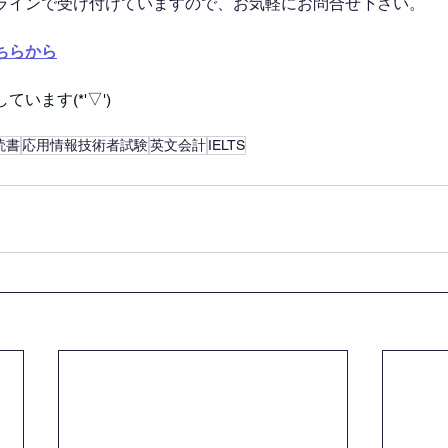
ラインで受け付けていますので、お気軽にお問合せ下さい。
ちらから
います(*'▽')
読書
応用情報技術者試験
英文会計
IELTS