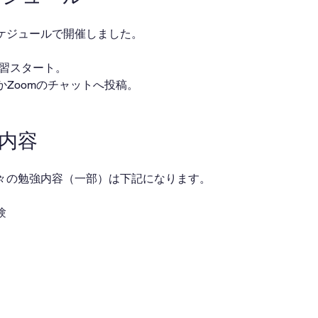
ケジュールで開催しました。
・自習スタート。
ackかZoomのチャットへ投稿。
業内容
々の勉強内容（一部）は下記になります。
験