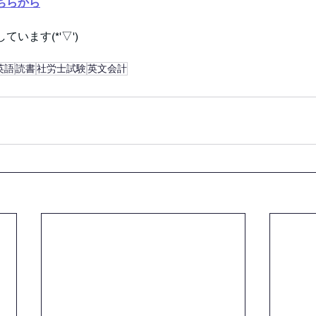
ちらから
います(*'▽')
英語
読書
社労士試験
英文会計