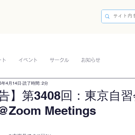
容
ブログ
イベント
参加方法
開催実績
ート
イベント
サークル
お知らせ
25年4月14日
読了時間: 2分
告】第3408回：東京自習
@Zoom Meetings