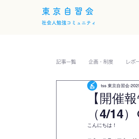
東京自習会
社会人勉強コミュニティ
ホーム
概要
活動内
記事一覧
企画・制度
レポ
tss 東京自習会
20
【開催報
（4/14）
こんにちは！