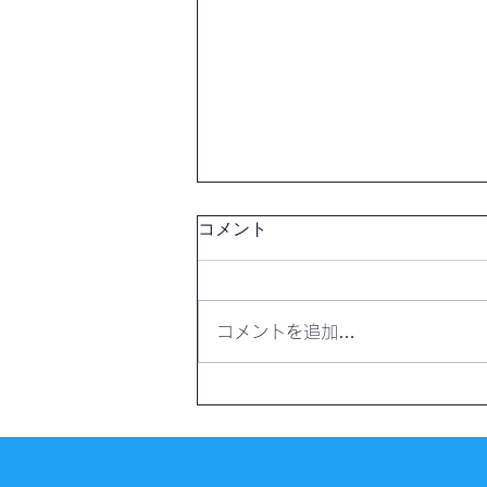
コメント
コメントを追加…
【開催報告】第4327回：東京
自習会（8/7）@Zoom
Meetings