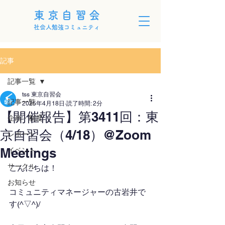
東京自習会
社会人勉強コミュニティ
記事
記事一覧
tss 東京自習会
記事一覧
2025年4月18日
読了時間: 2分
【開催報告】第3411回：東
企画・制度
京自習会（4/18）@Zoom
レポート
Meetings
イベント
サークル
こんにちは！
お知らせ
コミュニティマネージャーの古岩井で
す(^▽^)/