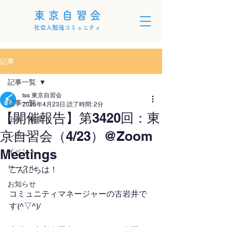
東京自習会
社会人勉強コミュニティ
記事
記事一覧
tss 東京自習会
記事一覧
2025年4月23日
読了時間: 2分
【開催報告】第3420回：東
企画・制度
京自習会（4/23）@Zoom
レポート
Meetings
イベント
サークル
こんにちは！
お知らせ
コミュニティマネージャーの古岩井で
す(^▽^)/