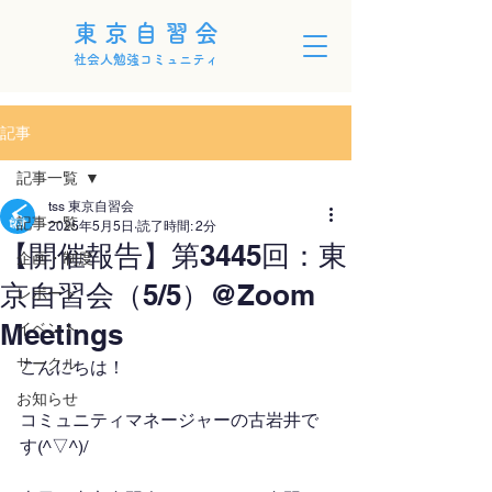
東京自習会
社会人勉強コミュニティ
記事
記事一覧
tss 東京自習会
記事一覧
2025年5月5日
読了時間: 2分
【開催報告】第3445回：東
企画・制度
京自習会（5/5）@Zoom
レポート
Meetings
イベント
サークル
こんにちは！
お知らせ
コミュニティマネージャーの古岩井で
す(^▽^)/