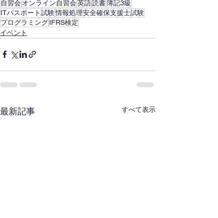
自習会
オンライン自習会
英語
読書
簿記3級
ITパスポート試験
情報処理安全確保支援士試験
プログラミング
IFRS検定
イベント
すべて表示
最新記事