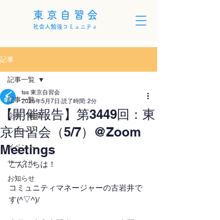
東京自習会
社会人勉強コミュニティ
記事
記事一覧
tss 東京自習会
記事一覧
2025年5月7日
読了時間: 2分
【開催報告】第3449回：東
企画・制度
京自習会（5/7）@Zoom
レポート
Meetings
イベント
サークル
こんにちは！
お知らせ
コミュニティマネージャーの古岩井で
す(^▽^)/