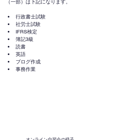
（一部）は下記になります。
行政書士試験
社労士試験
IFRS検定
簿記3級
読書
英語
ブログ作成
事務作業
オンライン自習会の様子