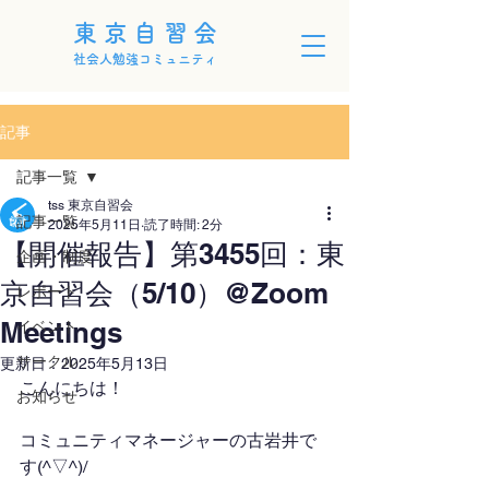
東京自習会
社会人勉強コミュニティ
記事
記事一覧
tss 東京自習会
記事一覧
2025年5月11日
読了時間: 2分
【開催報告】第3455回：東
企画・制度
京自習会（5/10）@Zoom
レポート
Meetings
イベント
サークル
更新日：
2025年5月13日
こんにちは！
お知らせ
コミュニティマネージャーの古岩井で
す(^▽^)/