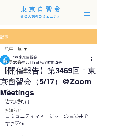
東京自習会
社会人勉強コミュニティ
記事
記事一覧
tss 東京自習会
記事一覧
2025年5月18日
読了時間: 2分
【開催報告】第3469回：東
企画・制度
京自習会（5/17）@Zoom
レポート
Meetings
イベント
サークル
こんにちは！
お知らせ
コミュニティマネージャーの古岩井で
す(^▽^)/