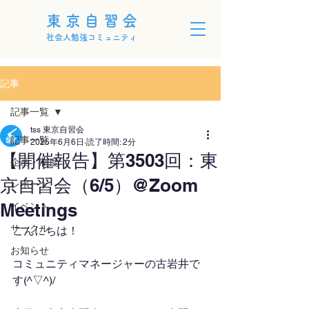
東京自習会
社会人勉強コミュニティ
記事
記事一覧
tss 東京自習会
記事一覧
2025年6月6日
読了時間: 2分
【開催報告】第3503回：東
企画・制度
京自習会（6/5）@Zoom
レポート
Meetings
イベント
サークル
こんにちは！
お知らせ
コミュニティマネージャーの古岩井で
す(^▽^)/