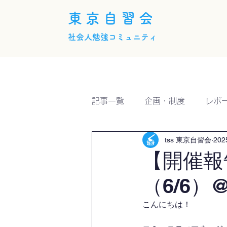
東京自習会
社会人勉強コミュニティ
ホーム
概要
活動内
記事一覧
企画・制度
レポ
tss 東京自習会
20
【開催報
（6/6）@
こんにちは！