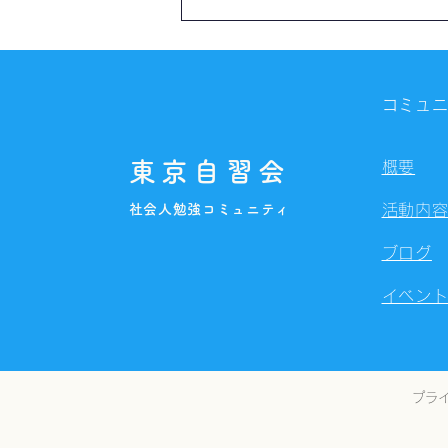
【開催報告】第4327回：東京
自習会（8/7）@Zoom
Meetings
コミュ
東京自習会
概要
社会人勉強コミュニティ
活動内
ブログ
イベン
プラ