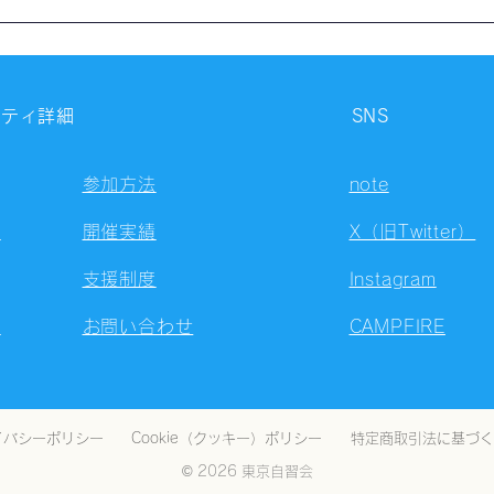
【開催報告】第4326回：東京
【開
自習会（8/6）@Zoom
自習
Meetings
Meet
ニティ詳細
SNS
参加方法
note
容
開催実績
X（旧Twitter）
支援制度
Instagram
ト
お問い合わせ
CAMPFIRE
イバシーポリシー
Cookie（クッキー）ポリシー
特定商取引法に基づく
© 2026 東京自習会