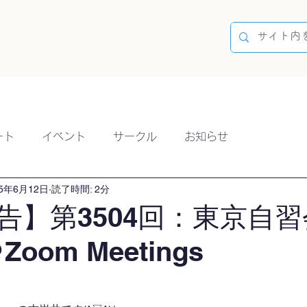
容
ブログ
イベント
参加方法
開催実績
ート
イベント
サークル
お知らせ
25年6月12日
読了時間: 2分
告】第3504回：東京自習
Zoom Meetings