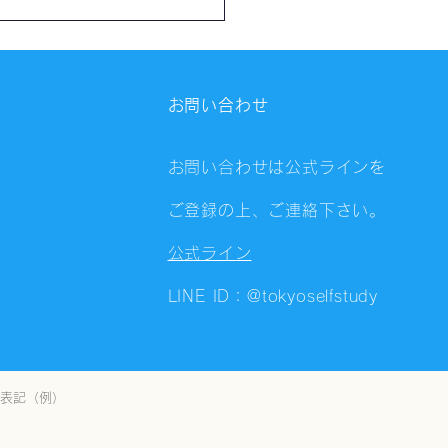
催報告】第4325回：東京
会（8/6）@Zoom
ings
お問い合わせ
お問い合わせは公式ラインを
ご登録の上、ご連絡下さい。
公式ライン
LINE ID：@tokyoselfstudy
表記（例）