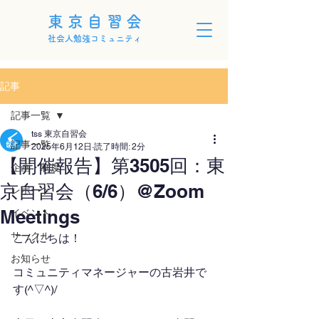
東京自習会
社会人勉強コミュニティ
記事
記事一覧
tss 東京自習会
記事一覧
2025年6月12日
読了時間: 2分
【開催報告】第3505回：東
企画・制度
京自習会（6/6）@Zoom
レポート
Meetings
イベント
サークル
こんにちは！
お知らせ
コミュニティマネージャーの古岩井で
す(^▽^)/