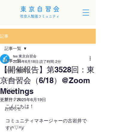
東京自習会
社会人勉強コミュニティ
記事
記事一覧
tss 東京自習会
記事一覧
2025年6月18日
読了時間: 2分
【開催報告】第3528回：東
企画・制度
京自習会（6/18）@Zoom
レポート
Meetings
イベント
サークル
更新日：
2025年6月19日
こんにちは！
お知らせ
コミュニティマネージャーの古岩井で
す(^▽^)/