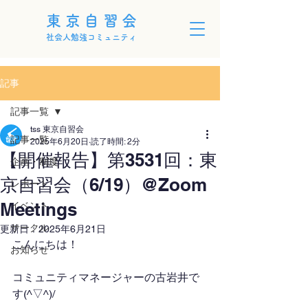
東京自習会
社会人勉強コミュニティ
記事
記事一覧
tss 東京自習会
記事一覧
2025年6月20日
読了時間: 2分
【開催報告】第3531回：東
企画・制度
京自習会（6/19）@Zoom
レポート
Meetings
イベント
サークル
更新日：
2025年6月21日
こんにちは！
お知らせ
コミュニティマネージャーの古岩井で
す(^▽^)/