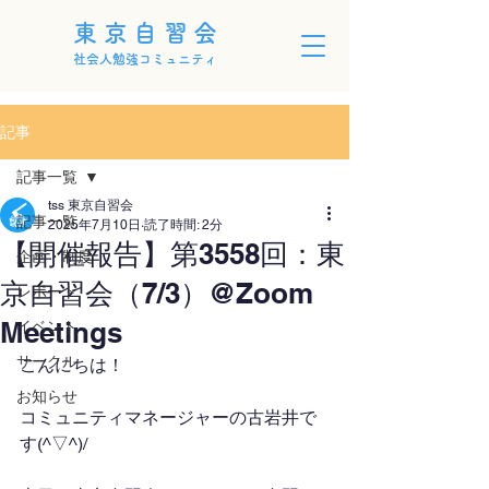
東京自習会
社会人勉強コミュニティ
記事
記事一覧
tss 東京自習会
記事一覧
2025年7月10日
読了時間: 2分
【開催報告】第3558回：東
企画・制度
京自習会（7/3）@Zoom
レポート
Meetings
イベント
サークル
こんにちは！
お知らせ
コミュニティマネージャーの古岩井で
す(^▽^)/