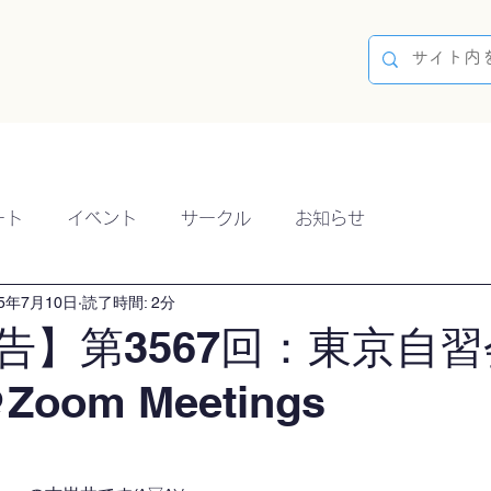
容
ブログ
イベント
参加方法
開催実績
ート
イベント
サークル
お知らせ
25年7月10日
読了時間: 2分
告】第3567回：東京自習
Zoom Meetings