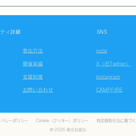
【開催報告】西新宿自習会
【開
（8/9）
（8/
ニティ詳細
SNS
参加方法
note
容
開催実績
X（旧Twitter）
支援制度
Instagram
ト
お問い合わせ
CAMPFIRE
イバシーポリシー
Cookie（クッキー）ポリシー
特定商取引法に基づく
© 2026 東京自習会