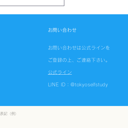
催報告】川崎自習会
8）
お問い合わせ
お問い合わせは公式ラインを
ご登録の上、ご連絡下さい。
公式ライン
LINE ID：@tokyoselfstudy
表記（例）