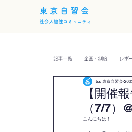
東京自習会
社会人勉強コミュニティ
ホーム
概要
活動内
記事一覧
企画・制度
レポ
tss 東京自習会
20
【開催報
（7/7）@
こんにちは！