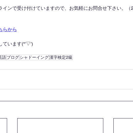
ラインで受け付けていますので、お気軽にお問合せ下さい。（2
ちらから
います(*'▽')
英語
ブログ
シャドーイング
漢字検定2級