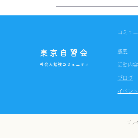
【開催報告】勉強スペース
「スコレーカフェ」@新宿
（8/9）
コミュ
東京自習会
概要
社会人勉強コミュニティ
活動内
ブログ
イベン
プラ