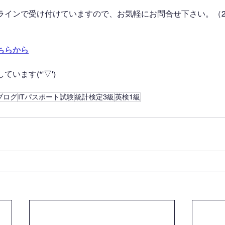
ラインで受け付けていますので、お気軽にお問合せ下さい。（2
ちらから
います(*'▽')
ブログ
ITパスポート試験
統計検定3級
英検1級