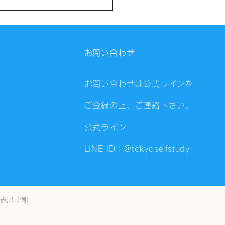
催報告】第4325回：東京
会（8/6）@Zoom
ings
お問い合わせ
お問い合わせは公式ラインを
ご登録の上、ご連絡下さい。
公式ライン
LINE ID：@tokyoselfstudy
表記（例）