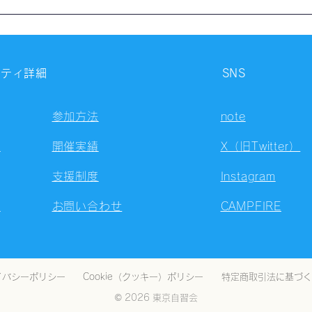
【開催報告】第4326回：東京
【開
自習会（8/6）@Zoom
自習
Meetings
Meet
ニティ詳細
SNS
参加方法
note
容
開催実績
X（旧Twitter）
支援制度
Instagram
ト
お問い合わせ
CAMPFIRE
イバシーポリシー
Cookie（クッキー）ポリシー
特定商取引法に基づく
© 2026 東京自習会