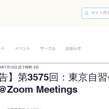
容
ブログ
イベント
参加方法
開催実績
ート
イベント
サークル
お知らせ
25年7月12日
読了時間: 2分
告】第3575回：東京自習
@Zoom Meetings