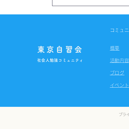
【開催報告】第4327回：東京
自習会（8/7）@Zoom
Meetings
コミュ
東京自習会
概要
社会人勉強コミュニティ
活動内
ブログ
イベン
プラ