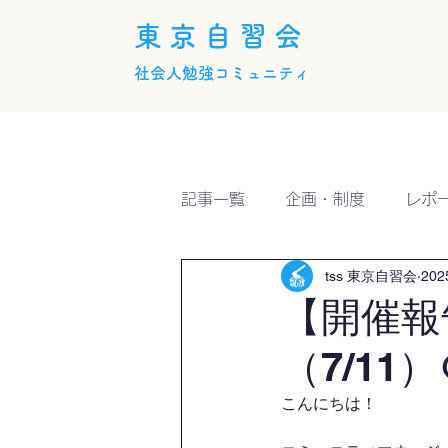
東京自習会
社会人勉強コミュニティ
ホーム
概要
活動内
記事一覧
企画・制度
レポ
tss 東京自習会
20
【開催報
（7/11）
こんにちは！