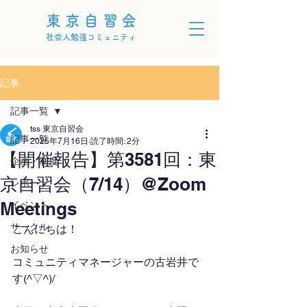
東京自習会
社会人勉強コミュニティ
記事
記事一覧
tss 東京自習会
記事一覧
2025年7月16日
読了時間: 2分
【開催報告】第3581回：東
企画・制度
京自習会（7/14）@Zoom
レポート
Meetings
イベント
サークル
こんにちは！
お知らせ
コミュニティマネージャーの古岩井で
す(^▽^)/