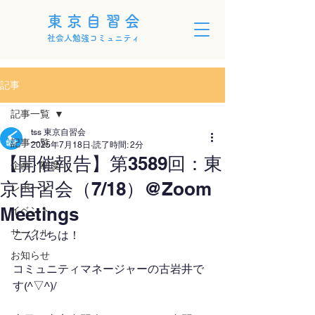
東京自習会
社会人勉強コミュニティ
記事
記事一覧
tss 東京自習会
記事一覧
2025年7月18日
読了時間: 2分
【開催報告】第3589回：東
企画・制度
京自習会（7/18）@Zoom
レポート
Meetings
イベント
サークル
こんにちは！
お知らせ
コミュニティマネージャーの古岩井で
す(^▽^)/