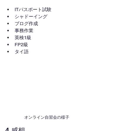
ITパスポート試験
シャドーイング
ブログ作成
事務作業
英検1級
FP2級
タイ語
オンライン自習会の様子
4.感想