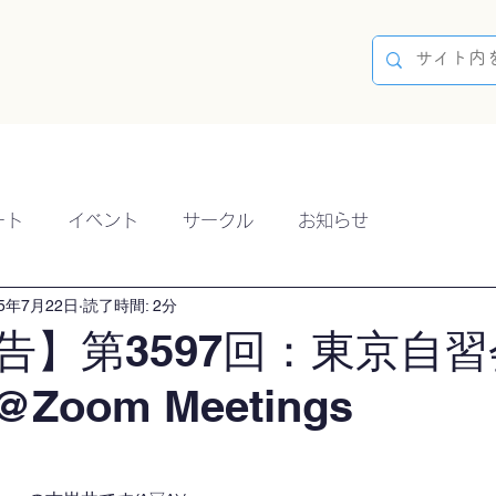
容
ブログ
イベント
参加方法
開催実績
ート
イベント
サークル
お知らせ
25年7月22日
読了時間: 2分
告】第3597回：東京自習
@Zoom Meetings