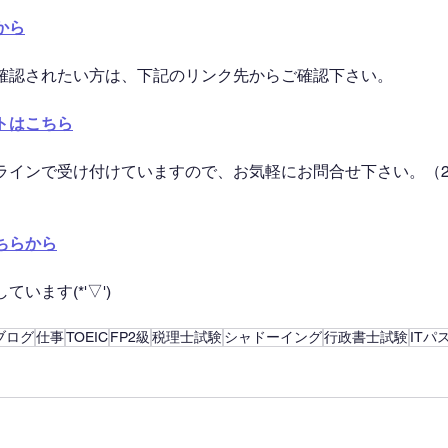
から
確認されたい方は、下記のリンク先からご確認下さい。
トはこちら
ラインで受け付けていますので、お気軽にお問合せ下さい。（2
ちらから
います(*'▽')
ブログ
仕事
TOEIC
FP2級
税理士試験
シャドーイング
行政書士試験
ITパ