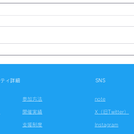
【開催報告】第4326回：東京
【開
自習会（8/6）@Zoom
自習
Meetings
Meet
ニティ詳細
SNS
参加方法
note
容
開催実績
X（旧Twitter）
支援制度
Instagram