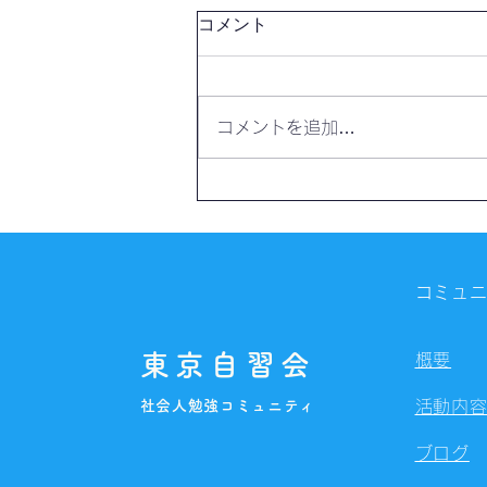
コメント
コメントを追加…
【開催報告】第4327回：東京
自習会（8/7）@Zoom
Meetings
コミュ
東京自習会
概要
社会人勉強コミュニティ
活動内
ブログ