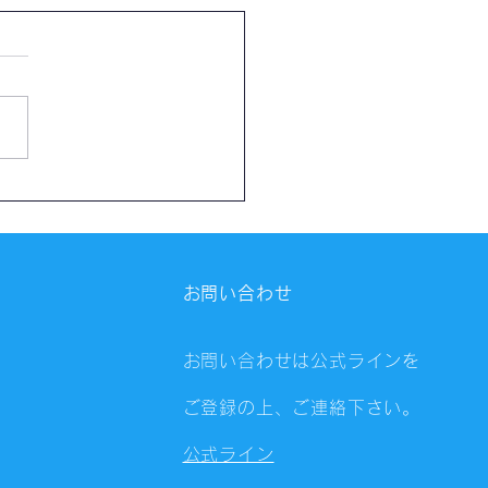
催報告】第4325回：東京
会（8/6）@Zoom
ings
お問い合わせ
お問い合わせは公式ラインを
ご登録の上、ご連絡下さい。
公式ライン