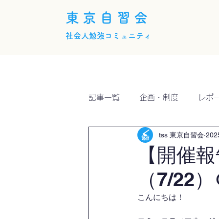
東京自習会
社会人勉強コミュニティ
ホーム
概要
活動内
記事一覧
企画・制度
レポ
tss 東京自習会
20
【開催報
（7/22）
こんにちは！