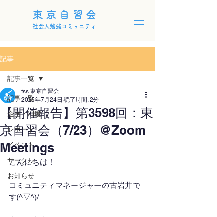
東京自習会
社会人勉強コミュニティ
記事
記事一覧
tss 東京自習会
記事一覧
2025年7月24日
読了時間: 2分
【開催報告】第3598回：東
企画・制度
京自習会（7/23）@Zoom
レポート
Meetings
イベント
サークル
こんにちは！
お知らせ
コミュニティマネージャーの古岩井で
す(^▽^)/