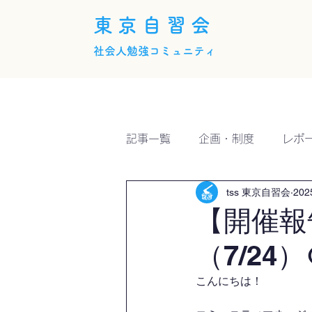
東京自習会
社会人勉強コミュニティ
ホーム
概要
活動内
記事一覧
企画・制度
レポ
tss 東京自習会
20
【開催報
（7/24）
こんにちは！