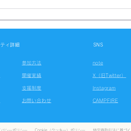
【開催報告】第4327回：東京
【開
自習会（8/7）@Zoom
自習
Meetings
Meet
ニティ詳細
SNS
参加方法
note
容
開催実績
X（旧Twitter）
支援制度
Instagram
ト
お問い合わせ
CAMPFIRE
イバシーポリシー
Cookie（クッキー）ポリシー
特定商取引法に基づく