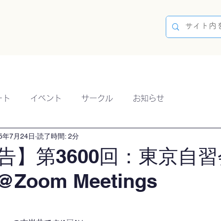
容
ブログ
イベント
参加方法
開催実績
ート
イベント
サークル
お知らせ
25年7月24日
読了時間: 2分
告】第3600回：東京自習
@Zoom Meetings