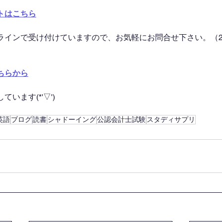
トはこちら
ラインで受け付けていますので、お気軽にお問合せ下さい。（2
ちらから
います(*'▽')
英語
ブログ
読書
シャドーイング
公認会計士試験
スタディサプリ