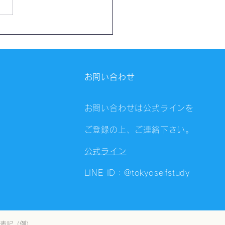
催報告】第4326回：東京
会（8/6）@Zoom
ings
お問い合わせ
お問い合わせは公式ラインを
ご登録の上、ご連絡下さい。
公式ライン
LINE ID：@tokyoselfstudy
表記（例）