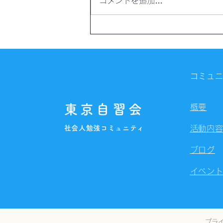
コメントを追加…
【開催報告】第4328回：東京
自習会（8/7）@Zoom
Meetings
コミュ
東京自習会
概要
社会人勉強コミュニティ
活動内
ブログ
イベン
プラ