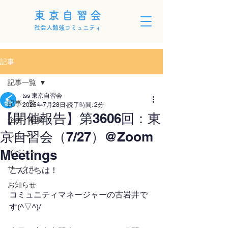
東京自習会
社会人勉強コミュニティ
記事
記事一覧
tss 東京自習会
記事一覧
2025年7月28日
読了時間: 2分
【開催報告】第3606回：東
企画・制度
京自習会（7/27）@Zoom
レポート
Meetings
イベント
サークル
こんにちは！
お知らせ
コミュニティマネージャーの古岩井で
す(^▽^)/