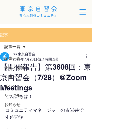
東京自習会
社会人勉強コミュニティ
記事
記事一覧
tss 東京自習会
記事一覧
2025年7月28日
読了時間: 2分
【開催報告】第3608回：東
企画・制度
京自習会（7/28）@Zoom
レポート
Meetings
イベント
サークル
こんにちは！
お知らせ
コミュニティマネージャーの古岩井で
す(^▽^)/