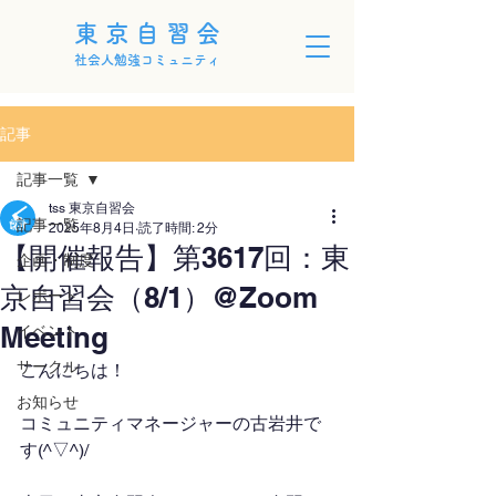
東京自習会
社会人勉強コミュニティ
記事
記事一覧
tss 東京自習会
記事一覧
2025年8月4日
読了時間: 2分
【開催報告】第3617回：東
企画・制度
京自習会（8/1）@Zoom
レポート
Meeting
イベント
サークル
こんにちは！
お知らせ
コミュニティマネージャーの古岩井で
す(^▽^)/