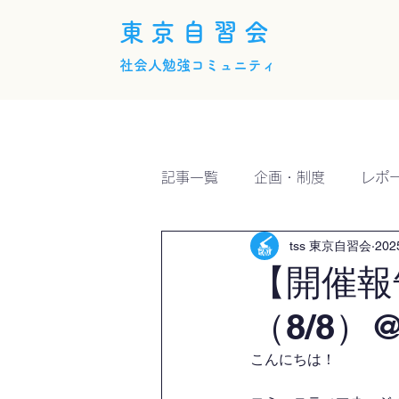
東京自習会
社会人勉強コミュニティ
ホーム
概要
活動内
記事一覧
企画・制度
レポ
tss 東京自習会
20
【開催報
（8/8）@
こんにちは！