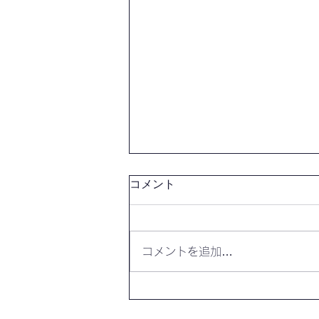
コメント
コメントを追加…
【開催報告】第4327回：東京
自習会（8/7）@Zoom