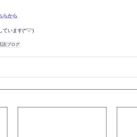
ちらから
います(*'▽')
英語
ブログ