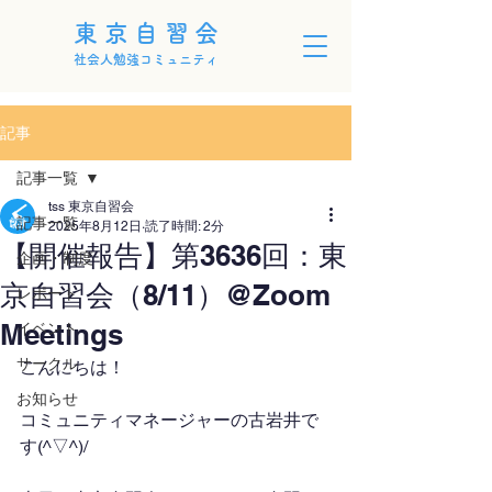
東京自習会
社会人勉強コミュニティ
記事
記事一覧
tss 東京自習会
記事一覧
2025年8月12日
読了時間: 2分
【開催報告】第3636回：東
企画・制度
京自習会（8/11）@Zoom
レポート
Meetings
イベント
サークル
こんにちは！
お知らせ
コミュニティマネージャーの古岩井で
す(^▽^)/