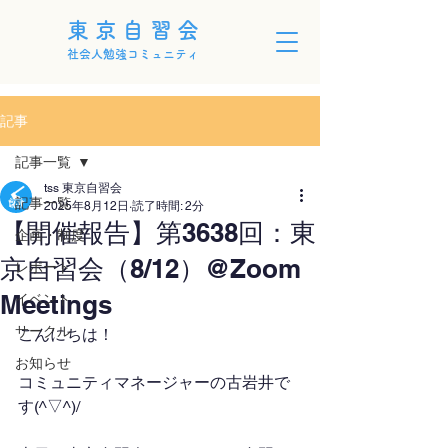
東京自習会
社会人勉強コミュニティ
記事
記事一覧
tss 東京自習会
記事一覧
2025年8月12日
読了時間: 2分
【開催報告】第3638回：東
企画・制度
京自習会（8/12）@Zoom
レポート
Meetings
イベント
サークル
こんにちは！
お知らせ
コミュニティマネージャーの古岩井で
す(^▽^)/