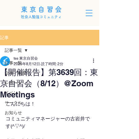
東京自習会
社会人勉強コミュニティ
記事
記事一覧
tss 東京自習会
記事一覧
2025年8月12日
読了時間: 2分
【開催報告】第3639回：東
企画・制度
京自習会（8/12）@Zoom
レポート
Meetings
イベント
サークル
こんにちは！
お知らせ
コミュニティマネージャーの古岩井で
す(^▽^)/