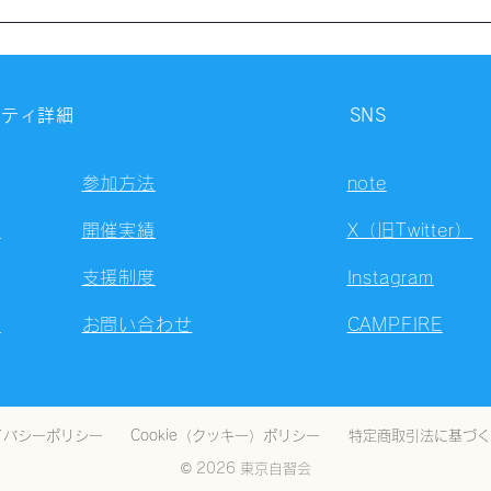
【開催報告】第4326回：東京
【開
自習会（8/6）@Zoom
自習
Meetings
Meet
ニティ詳細
SNS
参加方法
note
容
開催実績
X（旧Twitter）
支援制度
Instagram
ト
お問い合わせ
CAMPFIRE
イバシーポリシー
Cookie（クッキー）ポリシー
特定商取引法に基づく
© 2026 東京自習会