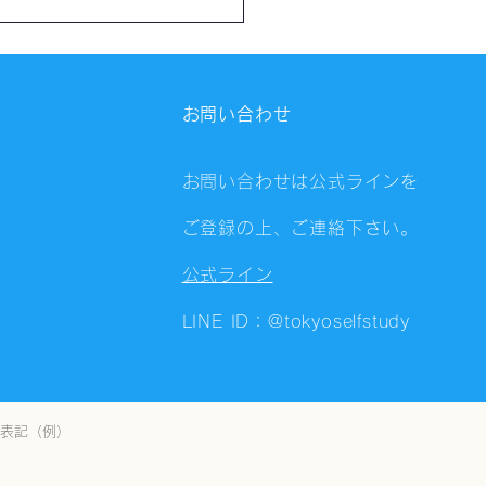
催報告】第4325回：東京
会（8/6）@Zoom
ings
お問い合わせ
お問い合わせは公式ラインを
ご登録の上、ご連絡下さい。
公式ライン
LINE ID：@tokyoselfstudy
表記（例）