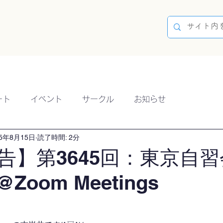
容
ブログ
イベント
参加方法
開催実績
ート
イベント
サークル
お知らせ
25年8月15日
読了時間: 2分
告】第3645回：東京自習
@Zoom Meetings