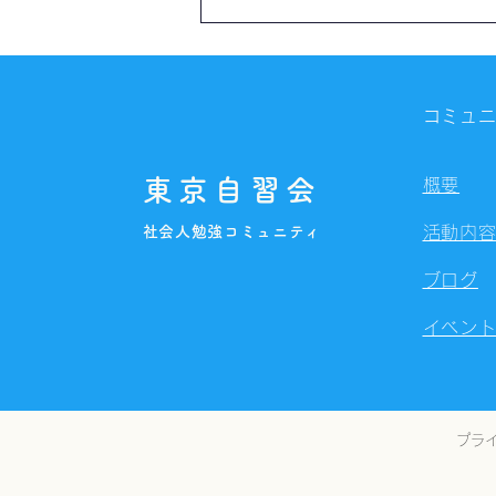
【開催報告】第4327回：東京
自習会（8/7）@Zoom
Meetings
コミュ
東京自習会
概要
社会人勉強コミュニティ
活動内
ブログ
イベン
プラ