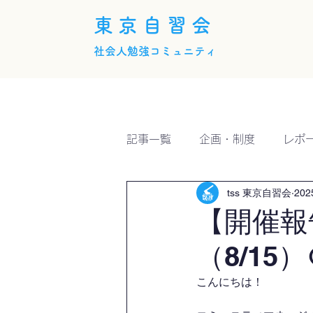
東京自習会
社会人勉強コミュニティ
ホーム
概要
活動内
記事一覧
企画・制度
レポ
tss 東京自習会
20
【開催報
（8/15）
こんにちは！