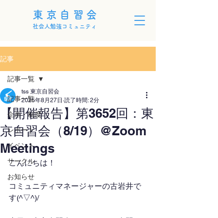
東京自習会
社会人勉強コミュニティ
記事
記事一覧
tss 東京自習会
記事一覧
2025年8月27日
読了時間: 2分
【開催報告】第3652回：東
企画・制度
京自習会（8/19）@Zoom
レポート
Meetings
イベント
サークル
こんにちは！
お知らせ
コミュニティマネージャーの古岩井で
す(^▽^)/