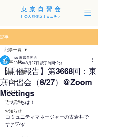
東京自習会
社会人勉強コミュニティ
記事
記事一覧
tss 東京自習会
記事一覧
2025年8月27日
読了時間: 2分
【開催報告】第3668回：東
企画・制度
京自習会（8/27）@Zoom
レポート
Meetings
イベント
サークル
こんにちは！
お知らせ
コミュニティマネージャーの古岩井で
す(^▽^)/