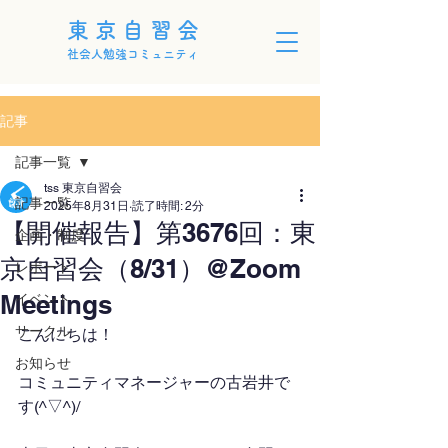
東京自習会
社会人勉強コミュニティ
記事
記事一覧
tss 東京自習会
記事一覧
2025年8月31日
読了時間: 2分
【開催報告】第3676回：東
企画・制度
京自習会（8/31）@Zoom
レポート
Meetings
イベント
サークル
こんにちは！
お知らせ
コミュニティマネージャーの古岩井で
す(^▽^)/