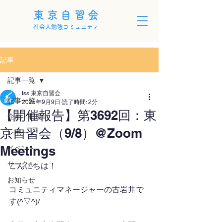
東京自習会
社会人勉強コミュニティ
記事
記事一覧
tss 東京自習会
記事一覧
2025年9月9日
読了時間: 2分
【開催報告】第3692回：東
企画・制度
京自習会（9/8）@Zoom
レポート
Meetings
イベント
サークル
こんにちは！
お知らせ
コミュニティマネージャーの古岩井で
す(^▽^)/