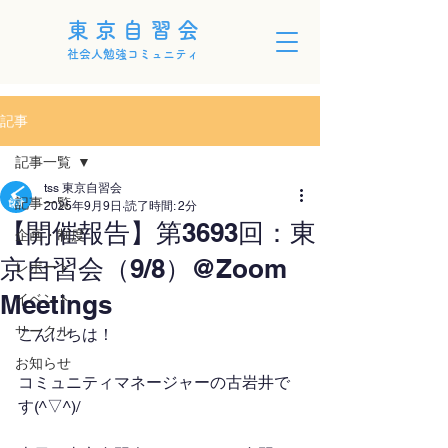
東京自習会
社会人勉強コミュニティ
記事
記事一覧
tss 東京自習会
記事一覧
2025年9月9日
読了時間: 2分
【開催報告】第3693回：東
企画・制度
京自習会（9/8）@Zoom
レポート
Meetings
イベント
サークル
こんにちは！
お知らせ
コミュニティマネージャーの古岩井で
す(^▽^)/